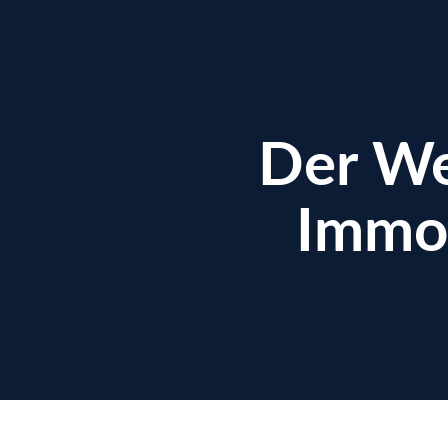
Der We
Immob
enzen