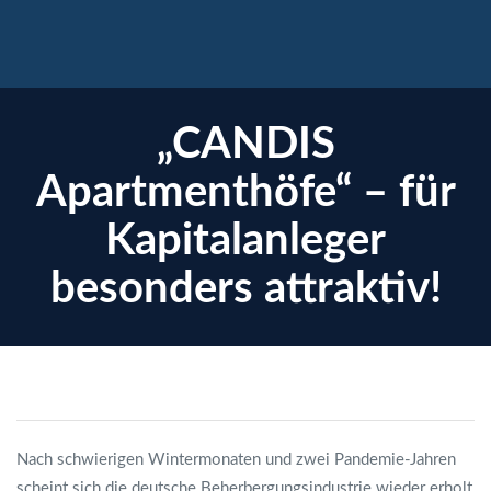
×
„CANDIS
Apartmenthöfe“ – für
Kapitalanleger
besonders attraktiv!
enzen
Nach schwierigen Wintermonaten und zwei Pandemie-Jahren
scheint sich die deutsche Beherbergungsindustrie wieder erholt