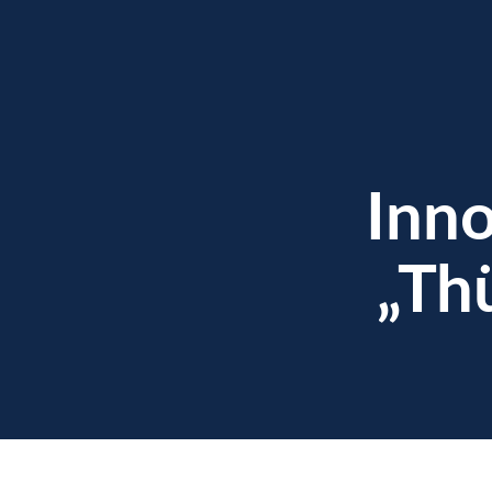
Inno
„Th
enzen