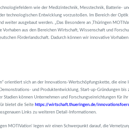
echnologiefeldern wie der Medizintechnik, Messtechnik, Batterie- u
e der technologischen Entwicklung vorzustoßen. Im Bereich der Optik
und weiter ausgebaut werden. „Das Besondere an ‚Thüringen MOTIVatio
e Vorhaben aus den Bereichen Wirtschaft, Wissenschaft und Forschun
eutschen Förderlandschaft. Dadurch können wir innovative Vorhaben 
 orientiert sich an der Innovations-Wertschöpfungskette, die eine
Demonstrations- und Produktentwicklung, Start-up-Gründungen bis z
vier Stadien können Unternehmen und Forschungseinrichtungen für ihr
ür bietet die Seite
https://wirtschaft.thueringen.de/innovationsfoe
assgenauen Links zu weiteren Detail-Informationen.
gen MOTIVation‘ legen wir einen Schwerpunkt darauf, die Vernetzun