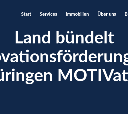
Start
Services
Immobilien
Über uns
B
Land bündelt
vationsförderun
üringen MOTIVat