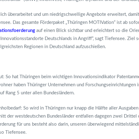
ich überarbeitet und um niedrigschwellige Angebote erweitert, dami
ensee. Das gesamte Förderpaket „Thüringen MOTIVation“ ist ab sofor
vationsfoerderung
auf einen Blick sichtbar und erleichtert so die Ori
nnovationsstandorte Deutschlands in Angriff“, sagt Tiefensee. Ziel s
lgreichsten Regionen in Deutschland aufzuschießen.
t: So hat Thüringen beim wichtigen Innovationsindikator Patentanm
nwohner haben Thüringer Unternehmen und Forschungseinrichtungen 
auf Rang 5 unter allen Bundesländern.
holbedarf: So wird in Thüringen nur knapp die Hälfte aller Ausgaben
nitt der westdeutschen Bundesländer entfallen dagegen zwei Drittel 
forderung für uns besteht also darin, unseren überwiegend mittelst
so Tiefensee.