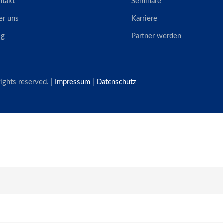
ntakt
Seminare
er uns
Karriere
og
Partner werden
ghts reserved. |
Impressum
|
Datenschutz