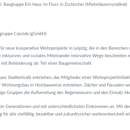
: Baugruppe Ein Haus im Fluss in Zschocher (Mietshäusersyndikat)
gruppe Cassida (gGmbH)
r neue kooperative Wohnprojekte in Leipzig, die in den Bereichen 
e inklusives und soziales Miteinander innovative Wege beschreiten m
it Behinderung als Teil einer Baugemeinschaft.
es Stadtteilcafé entstehen, das Mitglieder einer Wohnprojektinitiati
r Wohnungsbau in Holzbauweise entstehen. Dächer und Fassaden wer
ige Gruppen die Aufbereitung des Regenwassers und den Einsatz öko
r Generationen und mit unterschiedlichsten Einkommen an. Mit den 
 für alle vielfältig, bezahlbar und zukunftssicher weiterentwickelt wi