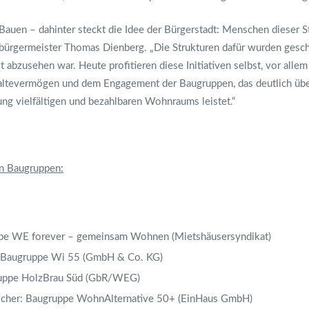
auen – dahinter steckt die Idee der Bürgerstadt: Menschen dieser S
aubürgermeister Thomas Dienberg. „Die Strukturen dafür wurden gescha
abzusehen war. Heute profitieren diese Initiativen selbst, vor allem
haltevermögen und dem Engagement der Baugruppen, das deutlich übe
ung vielfältigen und bezahlbaren Wohnraums leistet.“
n Baugruppen:
ppe WE forever – gemeinsam Wohnen (Mietshäusersyndikat)
h: Baugruppe Wi 55 (GmbH & Co. KG)
ruppe HolzBrau Süd (GbR/WEG)
ocher: Baugruppe WohnAlternative 50+ (EinHaus GmbH)