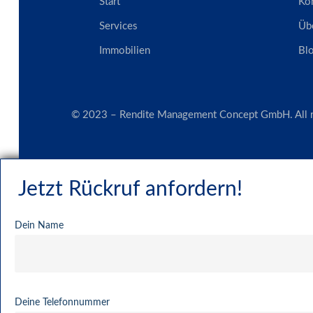
Start
Ko
Services
Üb
Immobilien
Bl
© 2023 – Rendite Management Concept GmbH. All ri
Jetzt Rückruf anfordern!
Dein Name
Deine Telefonnummer