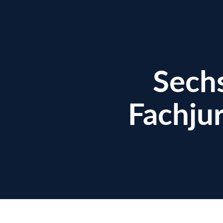
Sech
Fachju
enzen