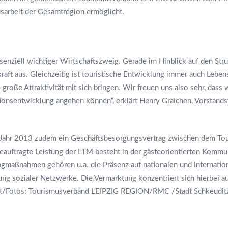
usarbeit der Gesamtregion ermöglicht.
ssenziell wichtiger Wirtschaftszweig. Gerade im Hinblick auf den St
raft aus. Gleichzeitig ist touristische Entwicklung immer auch Lebe
große Attraktivität mit sich bringen. Wir freuen uns also sehr, dass
ionsentwicklung angehen können“, erklärt Henry Graichen, Vorstand
m Jahr 2013 zudem ein Geschäftsbesorgungsvertrag zwischen dem To
uftragte Leistung der LTM besteht in der gästeorientierten Kommun
gmaßnahmen gehören u.a. die Präsenz auf nationalen und internati
g sozialer Netzwerke. Die Vermarktung konzentriert sich hierbei au
xt/Fotos: Tourismusverband LEIPZIG REGION/RMC /Stadt Schkeuditz