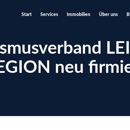
Start
Services
Immobilien
Über uns
B
ismusverband LE
EGION neu firmie