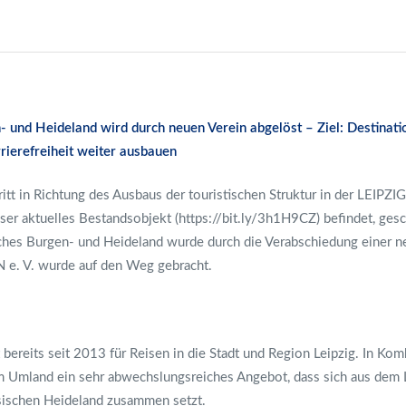
 und Heideland wird durch neuen Verein abgelöst – Ziel: Destinati
rrierefreiheit weiter ausbauen
chritt in Richtung des Ausbaus der touristischen Struktur in der LEIPZ
nser aktuelles Bestandsobjekt (
https://bit.ly/3h1H9CZ
) befindet, ges
hes Burgen- und Heideland wurde durch die Verabschiedung einer n
e. V. wurde auf den Weg gebracht.
reits seit 2013 für Reisen in die Stadt und Region Leipzig. In Komb
im Umland ein sehr abwechslungsreiches Angebot, dass sich aus dem
ischen Heideland zusammen setzt.